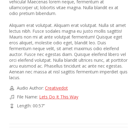
vehicula! Maecenas lorem neque, fermentum at
ullamcorper ut; lobortis vitae magna. Nulla blandit ex at
odio pretium bibendum.
Aliquam erat volutpat. Aliquam erat volutpat. Nulla sit amet
lectus nibh. Fusce sodales magna eu justo mollis sagittis!
Mauris non mi at ante volutpat fermentum! Quisque eget
eros aliquet, molestie odio eget, blandit leo. Duis
fermentum neque velit, sit amet maximus odio eleifend
auctor. Fusce nec egestas diam. Quisque eleifend libero vel
orci eleifend volutpat. Nulla blandit ultrices nunc, at porttitor
arcu euismod ac. Phasellus tincidunt ac ante nec egestas.
Aenean nec massa at nisl sagittis fermentum imperdiet quis
lacus.
Audio Author:
Creativedot
File Name:
Lets Do It This Way
Length: 00:57”