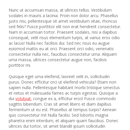
Nunc ut accumsan massa, at ultrices tellus. Vestibulum
sodales in mauris a lacinia. Proin non dolor arcu. Phasellus
justo nisi, pellentesque sit amet vestibulum vitae, rhoncus
sed felis? Fusce porttitor elit non erat hendrerit consectetur.
Nam in accumsan tortor. Praesent sodales, nisi a dapibus
consequat, velit risus elementum turpis, at varius eros odio
ac lacus! Nulla nec facilisis dui. Sed nec risus eu augue
euismod mattis eu at orci. Praesent orci odio, venenatis
consectetur nulla nec, faucibus consectetur urna. Aliquam
urna massa, ultrices consectetur augue non, facilisis
porttitor mi.
Quisque eget urna eleifend, laoreet velit in, sollicitudin
purus. Donec efficitur orci ut eleifend vehicula? Etiam non
sapien nulla. Pellentesque habitant morbi tristique senectus
et netus et malesuada fames ac turpis egestas. Quisque a
dui
volutpat
, congue ex a, efficitur eros! Fusce commodo
sagittis bibendum. Cras sit amet libero et diam dapibus
fermentum ut eu est. Phasellus at tempus turpis? Aenean
quis consectetur mi! Nulla facilisi. Sed lobortis magna
pharetra enim interdum, et aliquam quam faucibus. Donec
ultrices dui tortor, sit amet blandit ipsum sollicitudin